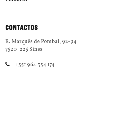
CONTACTOS
R. Marquês de Pombal, 92-94
7520-225 Sines
+351 964 354 174
patio.memorias@gmail.com
ÚLTIMOS ARTIGOS
Guardar memórias e direitos humanos
24 Abril, 2017
Narrativas de vida e cultura