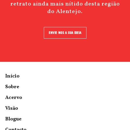
retrato ainda mais nítido desta região
do Alentejo.
ENVIE-NOS A SUA IDEIA
Início
Sobre
Acervo
Visão
Blogue
Contacto